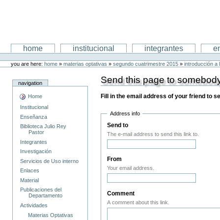
Skip
to
content
Departamento de Matematica
Sections
home
institucional
integrantes
e
Personal
tools
you are here:
home
»
materias optativas
»
segundo cuatrimestre 2015
»
introducción a 
Send this page to somebod
navigation
Fill in the email address of your friend to 
Home
Institucional
Address info
Enseñanza
Send to
(Required)
Biblioteca Julio Rey
Pastor
The e-mail address to send this link to.
Integrantes
Investigación
From
(Required)
Servicios de Uso interno
Your email address.
Enlaces
Material
Publicaciones del
Comment
Departamento
A comment about this link.
Actividades
Materias Optativas