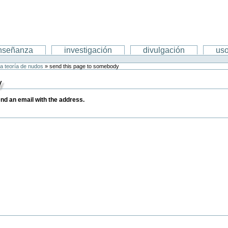
nseñanza
investigación
divulgación
uso
la teoría de nudos
»
send this page to somebody
y
send an email with the address.