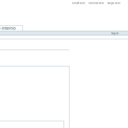
small text
normal text
large text
 interno
log in