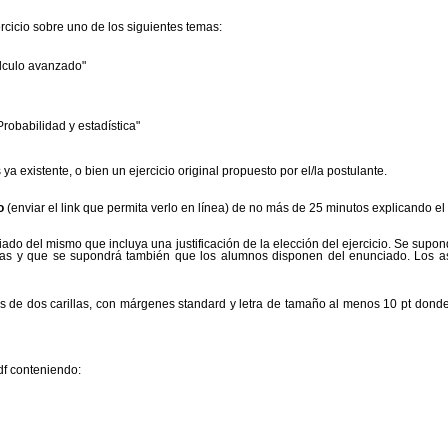
rcicio sobre uno de los siguientes temas:
álculo avanzado"
robabilidad y estadística"
ya existente, o bien un ejercicio original propuesto por el/la postulante.
o
(enviar el link que permita verlo en línea) de no más de 25 minutos explicando el 
ado del mismo que incluya una justificación de la elección del ejercicio. Se supond
ricas y que se supondrá también que los alumnos disponen del enunciado. Los as
 de dos carillas, con márgenes standard y letra de tamaño al menos 10 pt donde 
df conteniendo: