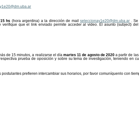
ay1e20@dm.uba.ar
 15 hs
(hora argentina) a la dirección de mail
seleccionay1e20@dm.uba.ar
. Se
te verifique que el link enviado permite acceder al video. El asunto (subject) d
ás de 15 minutos, a realizarse el día
martes 11 de agosto de 2020
a partir de la
respectiva prueba de oposición y sobre su tema de investigación, teniendo en cue
s postulantes prefieren intercambiar sus horarios, por favor comuníquenlo con t