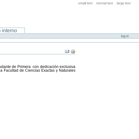
small text
normal text
large text
 interno
log in
Ayudante de Primera con dedicación exclusiva
 Facultad de Ciencias Exactas y Naturales