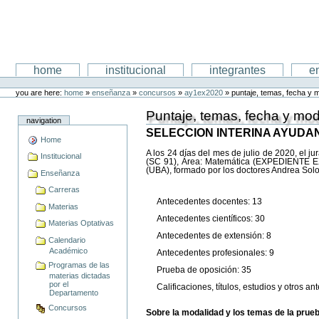
Skip
to
content
Departamento de Matematica
Sections
home
institucional
integrantes
e
Personal
tools
you are here:
home
»
enseñanza
»
concursos
»
ay1ex2020
»
puntaje, temas, fecha y m
Puntaje, temas, fecha y moda
navigation
SELECCION INTERINA AYUDAN
Home
A los 24 días del mes de julio de 2020, el 
Institucional
(SC 91), Área: Matemática (EXPEDIENTE EX
(UBA), formado por los doctores Andrea Solota
Enseñanza
Carreras
Antecedentes docentes: 13
Materias
Antecedentes científicos: 30
Materias Optativas
Antecedentes de extensión: 8
Calendario
Académico
Antecedentes profesionales: 9
Programas de las
Prueba de oposición: 35
materias dictadas
por el
Calificaciones, títulos, estudios y otros an
Departamento
Concursos
Sobre la modalidad y los temas de la prue