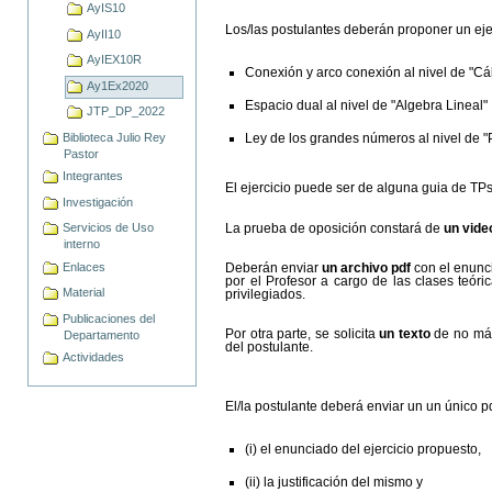
AyIS10
Los/las postulantes deberán proponer un eje
AyII10
AyIEX10R
Conexión y arco conexión al nivel de "C
Ay1Ex2020
Espacio dual al nivel de "Algebra Lineal"
JTP_DP_2022
Biblioteca Julio Rey
Ley de los grandes números al nivel de "P
Pastor
Integrantes
El ejercicio puede ser de alguna guia de TPs 
Investigación
La prueba de oposición constará de
un vide
Servicios de Uso
interno
Enlaces
Deberán enviar
un archivo pdf
con el enunci
por el Profesor a cargo de las clases teó
Material
privilegiados.
Publicaciones del
Por otra parte, se solicita
un texto
de no más
Departamento
del postulante.
Actividades
El/la postulante deberá enviar un un único p
(i) el enunciado del ejercicio propuesto,
(ii) la justificación del mismo y